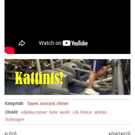
Kategóriák:
Tippek, tanácsok, ötletek
Címkék:
elliptikus tréner
futás
kardio
Life Fitness
sétálás
Technogym
Previous
Ne
ELŐZŐ
KÖVETKEZŐ