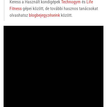
Keress a Használt kondigépek
Technogym
és
Life
Fitness
gépei között, de további hasznos tanácsokat
olvashatsz
blogbejegyzéseink
között.