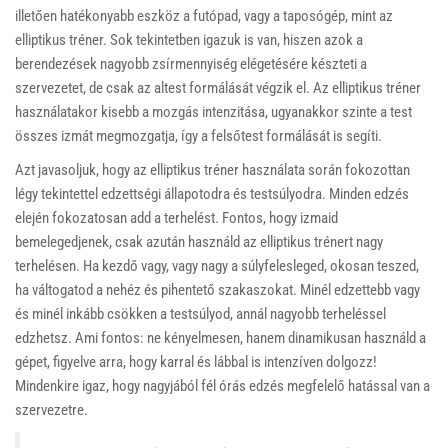
illetően hatékonyabb eszköz a futópad, vagy a taposógép, mint az
elliptikus tréner. Sok tekintetben igazuk is van, hiszen azok a
berendezések nagyobb zsírmennyiség elégetésére készteti a
szervezetet, de csak az altest formálását végzik el. Az elliptikus tréner
használatakor kisebb a mozgás intenzitása, ugyanakkor szinte a test
összes izmát megmozgatja, így a felsőtest formálását is segíti.
Azt javasoljuk, hogy az elliptikus tréner használata során fokozottan
légy tekintettel edzettségi állapotodra és testsúlyodra. Minden edzés
elején fokozatosan add a terhelést. Fontos, hogy izmaid
bemelegedjenek, csak azután használd az elliptikus trénert nagy
terhelésen. Ha kezdő vagy, vagy nagy a súlyfelesleged, okosan teszed,
ha váltogatod a nehéz és pihentető szakaszokat. Minél edzettebb vagy
és minél inkább csökken a testsúlyod, annál nagyobb terheléssel
edzhetsz. Ami fontos: ne kényelmesen, hanem dinamikusan használd a
gépet, figyelve arra, hogy karral és lábbal is intenzíven dolgozz!
Mindenkire igaz, hogy nagyjából fél órás edzés megfelelő hatással van a
szervezetre.