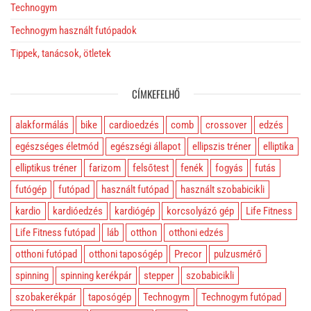
Technogym
Technogym használt futópadok
Tippek, tanácsok, ötletek
CÍMKEFELHŐ
alakformálás
bike
cardioedzés
comb
crossover
edzés
egészséges életmód
egészségi állapot
ellipszis tréner
elliptika
elliptikus tréner
farizom
felsőtest
fenék
fogyás
futás
futógép
futópad
használt futópad
használt szobabicikli
kardio
kardióedzés
kardiógép
korcsolyázó gép
Life Fitness
Life Fitness futópad
láb
otthon
otthoni edzés
otthoni futópad
otthoni taposógép
Precor
pulzusmérő
spinning
spinning kerékpár
stepper
szobabicikli
szobakerékpár
taposógép
Technogym
Technogym futópad