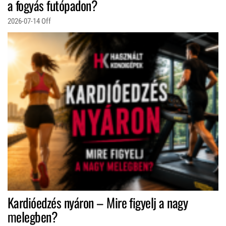
a fogyás futópadon?
2026-07-14
Off
Kardióedzés nyáron – Mire figyelj a nagy
melegben?