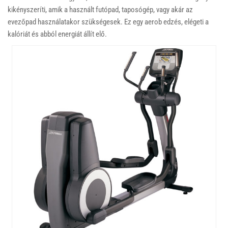
kikényszeríti, amik a használt futópad, taposógép, vagy akár az
evezőpad használatakor szükségesek. Ez egy aerob edzés, elégeti a
kalóriát és abból energiát állít elő.