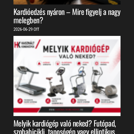
Kardióedzés nyáron – Mire figyelj a nagy
melegben?
2026-06-29
Off
Melyik kardiógép való neked? Futópad,
szobabicikli, taposógép vagy elliptikus