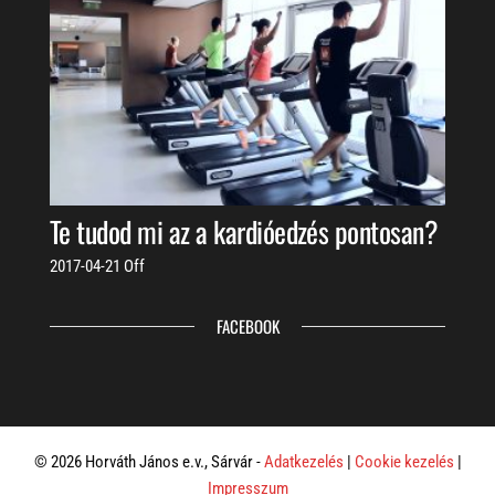
Te tudod mi az a kardióedzés pontosan?
2017-04-21
Off
FACEBOOK
© 2026 Horváth János e.v., Sárvár -
Adatkezelés
|
Cookie kezelés
|
Impresszum