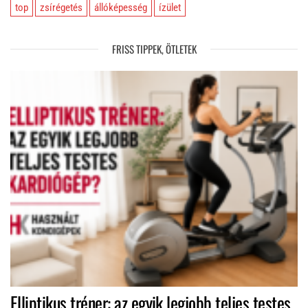
top
zsírégetés
állóképesség
ízület
FRISS TIPPEK, ÖTLETEK
Elliptikus tréner: az egyik legjobb teljes testes