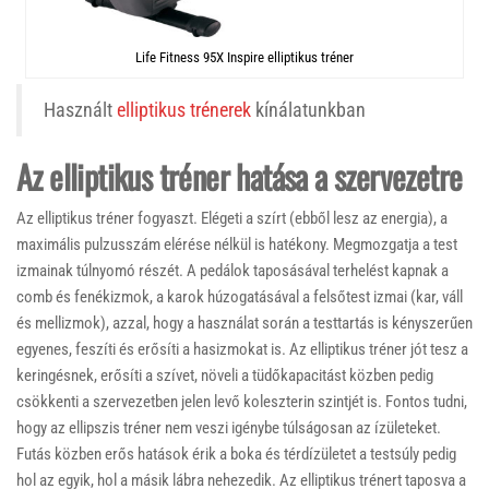
Life Fitness 95X Inspire elliptikus tréner
Használt
elliptikus trénerek
kínálatunkban
Az elliptikus tréner hatása a szervezetre
Az elliptikus tréner fogyaszt. Elégeti a szírt (ebből lesz az energia), a
maximális pulzusszám elérése nélkül is hatékony. Megmozgatja a test
izmainak túlnyomó részét. A pedálok taposásával terhelést kapnak a
comb és fenékizmok, a karok húzogatásával a felsőtest izmai (kar, váll
és mellizmok), azzal, hogy a használat során a testtartás is kényszerűen
egyenes, feszíti és erősíti a hasizmokat is. Az elliptikus tréner jót tesz a
keringésnek, erősíti a szívet, növeli a tüdőkapacitást közben pedig
csökkenti a szervezetben jelen levő koleszterin szintjét is. Fontos tudni,
hogy az ellipszis tréner nem veszi igénybe túlságosan az ízületeket.
Futás közben erős hatások érik a boka és térdízületet a testsúly pedig
hol az egyik, hol a másik lábra nehezedik. Az elliptikus trénert taposva a