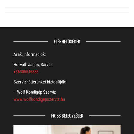
ELÉRHETŐSÉGEK
Árak, információk:
Horváth János, Sárvár
+36305546333
Szervizhátterünket biztosítják:
– Wolf Kondigép Szerviz
www.wolfkondigepszerviz.hu
FRISS BEJEGYZÉSEK