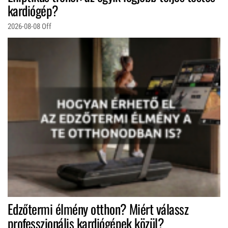
kardiógép?
2026-08-08
Off
Edzőtermi élmény otthon? Miért válassz
professzionális kardiógépek közül?