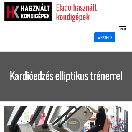
Skip
Eladó használt
to
kondigépek
the
content
MENU
WEBSHOP
Kardióedzés elliptikus trénerrel