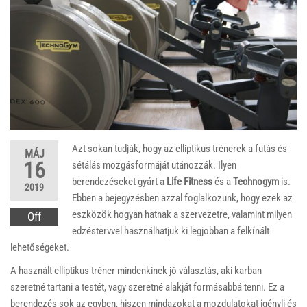
Azt sokan tudják, hogy az elliptikus trénerek a futás és
MÁJ
16
sétálás mozgásformáját utánozzák. Ilyen
berendezéseket gyárt a
Life Fitness
és a
Technogym
is.
2019
Ebben a bejegyzésben azzal foglalkozunk, hogy ezek az
eszközök hogyan hatnak a szervezetre, valamint milyen
Off
edzéstervvel használhatjuk ki legjobban a felkínált
lehetőségeket.
A használt elliptikus tréner mindenkinek jó választás, aki karban
szeretné tartani a testét, vagy szeretné alakját formásabbá tenni. Ez a
berendezés sok az egyben, hiszen mindazokat a mozdulatokat igényli és