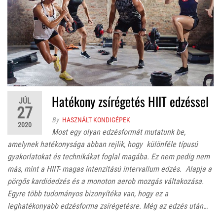
Hatékony zsírégetés HIIT edzéssel
JÚL
27
By
HASZNÁLT KONDIGÉPEK
2020
Most egy olyan edzésformát mutatunk be,
amelynek hatékonysága abban rejlik, hogy különféle típusú
gyakorlatokat és technikákat foglal magába. Ez nem pedig nem
más, mint a HIIT- magas intenzitású intervallum edzés. Alapja a
pörgős kardióedzés és a monoton aerob mozgás váltakozása.
Egyre több tudományos bizonyítéka van, hogy ez a
leghatékonyabb edzésforma zsírégetésre. Még az edzés után…