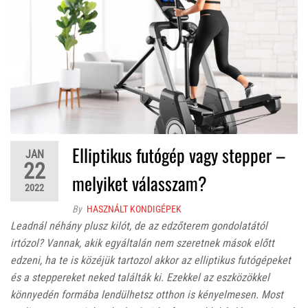
Elliptikus futógép vagy stepper –
JAN
22
melyiket válasszam?
2022
By
HASZNÁLT KONDIGÉPEK
Leadnál néhány plusz kilót, de az edzőterem gondolatától
irtózol? Vannak, akik egyáltalán nem szeretnek mások előtt
edzeni, ha te is közéjük tartozol akkor az elliptikus futógépeket
és a steppereket neked találták ki. Ezekkel az eszközökkel
könnyedén formába lendülhetsz otthon is kényelmesen. Most