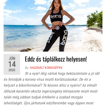
Eddz és táplálkozz helyesen!
JÚN
14
By
HASZNÁLT KONDIGÉPEK
2020
Itt a nyár! Alig vártuk hogy beköszöntsön a jó idő
és feloldják a korona vírus miatti korlátozásokat. De mi a
helyzet a bikiniformával? Te készen állsz a nyárra? Az elmúlt
időszak karantén okozta ingerszegény környezete miatt most
talán még jobban tudjuk értékelni a szabad mozgás
lehetőségét. Újra járhatunk edzőterembe vagy éppen most