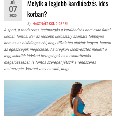
Melyik a legjobb kardióedzés idős
JÚL
07
korban?
2020
By
HASZNÁLT KONDIGÉPEK
A sport, a rendszeres testmozgás a kardióedzés nem csak fiatal
korban fontos. Bár az idősebb korosztály számára többnyire
nem az az elsődleges cél, hogy tökéletes alakjuk legyen, hanem
az egészségük megőrzése. Az öregkori izomvesztés mellett a
leggyakoribb időskori betegségek és a csontritkulás
megelőzésében is fontos szerepet játszik a rendszeres
testmozgás. Viszont tény és való, hogy…