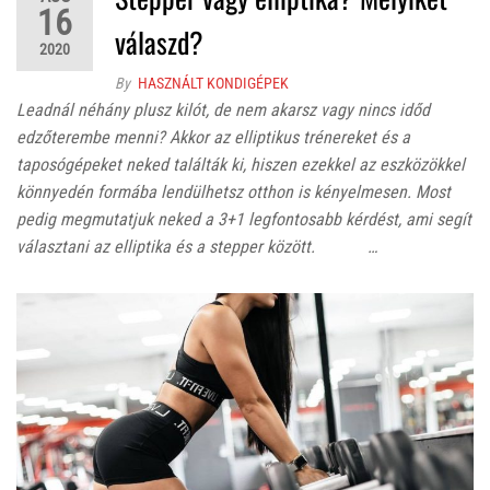
16
válaszd?
2020
By
HASZNÁLT KONDIGÉPEK
Leadnál néhány plusz kilót, de nem akarsz vagy nincs időd
edzőterembe menni? Akkor az elliptikus trénereket és a
taposógépeket neked találták ki, hiszen ezekkel az eszközökkel
könnyedén formába lendülhetsz otthon is kényelmesen. Most
pedig megmutatjuk neked a 3+1 legfontosabb kérdést, ami segít
választani az elliptika és a stepper között. …