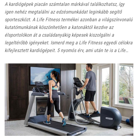
A kardiógépek piacán számtalan márkával találkozhatsz, így
igen nehéz megtalálni az edzésmunkádat leginkább segítő
sporteszközt. A Life Fitness termékei azonban a világszínvonalú
kutatómunkának köszönhetően a katonáktól kezdve az
élsportolókon át a családanyákig képesek kiszolgálni a
legeltérőbb igényeket. Ismerd meg a Life Fitness egyedi célokra
kifejlesztett kardiógépeit. 5 nyomós érv, ami után te is a Life…