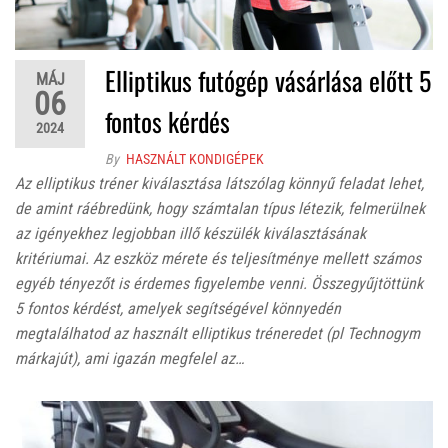
Elliptikus futógép vásárlása előtt 5
MÁJ
06
fontos kérdés
2024
By
HASZNÁLT KONDIGÉPEK
Az elliptikus tréner kiválasztása látszólag könnyű feladat lehet,
de amint ráébredünk, hogy számtalan típus létezik, felmerülnek
az igényekhez legjobban illő készülék kiválasztásának
kritériumai. Az eszköz mérete és teljesítménye mellett számos
egyéb tényezőt is érdemes figyelembe venni. Összegyűjtöttünk
5 fontos kérdést, amelyek segítségével könnyedén
megtalálhatod az használt elliptikus tréneredet (pl Technogym
márkajút), ami igazán megfelel az…