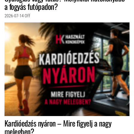
a fogyás futópadon?
2026-07-14
Off
Kardióedzés nyáron – Mire figyelj a nagy
melegben?