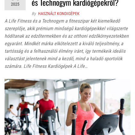
és Technogym kardiógépekről?
2025
By
HASZNÁLT KONDIGÉPEK
A Life Fitness és a Technogym a fitneszipar két kiemelkedő
szereplője, akik prémium minőségű kardiógépeikkel világszerte
hódítanak az edzőtermekben és az otthoni edzőkörnyezetekben
egyaránt. Mindkét márka elkötelezett a kiváló teljesítmény, a
tartósság és a felhasználói élmény iránt, így termékeik ideális
választást jelentenek mind a kezdő, mind a haladó sportolók
számára.​ Life Fitness Kardiógépek A Life…