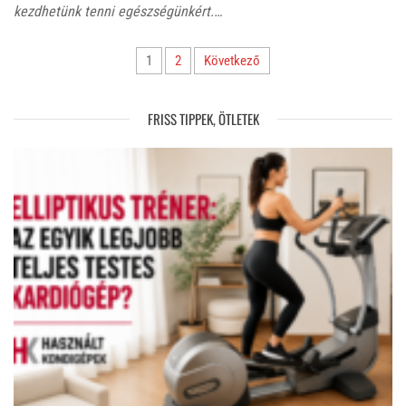
kezdhetünk tenni egészségünkért.…
Bejegyzések
1
2
Következő
lapozása
FRISS TIPPEK, ÖTLETEK