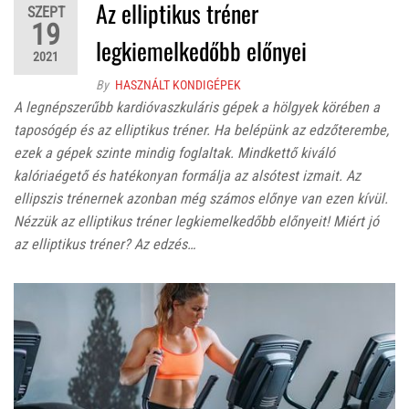
Az elliptikus tréner
SZEPT
19
legkiemelkedőbb előnyei
2021
By
HASZNÁLT KONDIGÉPEK
A legnépszerűbb kardióvaszkuláris gépek a hölgyek körében a
taposógép és az elliptikus tréner. Ha belépünk az edzőterembe,
ezek a gépek szinte mindig foglaltak. Mindkettő kiváló
kalóriaégető és hatékonyan formálja az alsótest izmait. Az
ellipszis trénernek azonban még számos előnye van ezen kívül.
Nézzük az elliptikus tréner legkiemelkedőbb előnyeit! Miért jó
az elliptikus tréner? Az edzés…