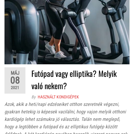
Futópad vagy elliptika? Melyik
MÁJ
08
való nekem?
2021
By
HASZNÁLT KONDIGÉPEK
Azok, akik a heti/napi edzéseiket otthon szeretnék végezni,
gyakran hetekig is képesek vacilálni, hogy vajon melyik otthoni
kardiógép lehet számukra jó választás. Talán nem meglepő,
hogy a legtöbben a futópad és az elliptikus futógép között