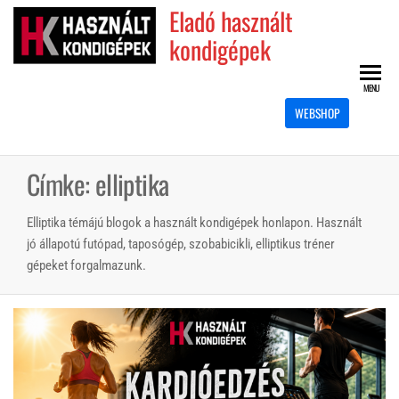
Skip
Eladó használt
to
kondigépek
the
content
MENU
WEBSHOP
Címke:
elliptika
Elliptika témájú blogok a használt kondigépek honlapon. Használt
jó állapotú futópad, taposógép, szobabicikli, elliptikus tréner
gépeket forgalmazunk.