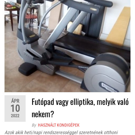
Futópad vagy elliptika, melyik való
ÁPR
10
nekem?
2022
By
HASZNÁLT KONDIGÉPEK
Azok akik heti/napi rendszerességgel szeretnének otthoni