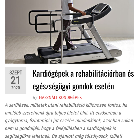
Kardiógépek a rehabilitációrban és
SZEPT
21
egészségügyi gondok esetén
2020
By
HASZNÁLT KONDIGÉPEK
A sérülések, műtétek utáni rehabilitáció különösen fontos, ha
mielőbb szeretnénk újra teljes életet élni. Itt elsősorban a
gyógytorna, fizioterápia jut eszébe mindenkinek, azonban sokan
nem is gondolják, hogy a felépülésben a kardiógépek is
segítségükre lehetnek. De ajánlott még túlsúlyosok, ízületi