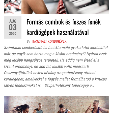
Formás combok és feszes fenék
AUG
03
kardiógépek használatával
2020
By
HASZNÁLT KONDIGÉPEK
Számtalan comberősítő és fenékformáló gyakorlatot kipróbáltál
már, de egyik sem hozta meg a kívánt eredményt? Nyáron ezek
még inkább hangsúlyos területek. Ha eddig nem érted el a
kívánt eredményt, ne add fel, inkább válts módszert!
Összegyűjtöttünk neked néhány szuperhatékony otthoni
kardiógépet, amelyekkel a fogyás mellet formálhatod a kritikus
láb-és fenékizmokat is. Szuperhatékony taposógép a…