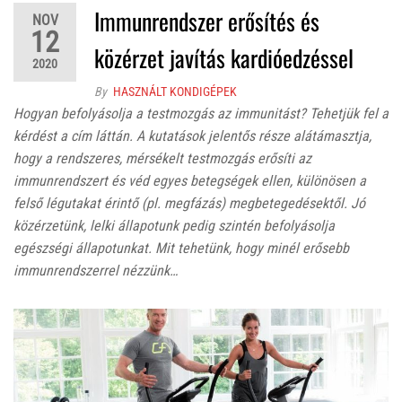
Immunrendszer erősítés és
NOV
12
közérzet javítás kardióedzéssel
2020
By
HASZNÁLT KONDIGÉPEK
Hogyan befolyásolja a testmozgás az immunitást? Tehetjük fel a
kérdést a cím láttán. A kutatások jelentős része alátámasztja,
hogy a rendszeres, mérsékelt testmozgás erősíti az
immunrendszert és véd egyes betegségek ellen, különösen a
felső légutakat érintő (pl. megfázás) megbetegedésektől. Jó
közérzetünk, lelki állapotunk pedig szintén befolyásolja
egészségi állapotunkat. Mit tehetünk, hogy minél erősebb
immunrendszerrel nézzünk…