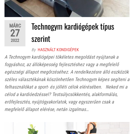
Technogym kardiógépek típus
MÁRC
27
szerint
2022
By
HASZNÁLT KONDIGÉPEK
A Technogym kardiógépei tökéletes megoldást nyújtanak a
fogyáshoz, az állóképesség fejlesztéshez vagy a megfelelő
egészségi állapot megőrzéséhez. A rendelkezésre álló eszközök
széles választékának köszönhetően Technogym képes segíteni a
felhasználókat a sport- és jólléti célok elérésében. Neked mi a
célod a kardióedzéssel? Testsúlycsökkentés, alakformálás,
erőfejlesztés, nyújtógyakorlatok, vagy egyszerűen csak a
megfelelő állapot elérése, netán izgalmas…