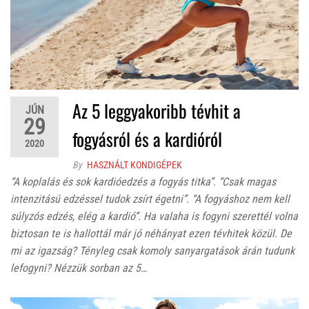
Az 5 leggyakoribb tévhit a
JÚN
29
fogyásról és a kardióról
2020
By
HASZNÁLT KONDIGÉPEK
“A koplalás és sok kardióedzés a fogyás titka”. “Csak magas
intenzitású edzéssel tudok zsírt égetni”. “A fogyáshoz nem kell
súlyzós edzés, elég a kardió”. Ha valaha is fogyni szerettél volna
biztosan te is hallottál már jó néhányat ezen tévhitek közül. De
mi az igazság? Tényleg csak komoly sanyargatások árán tudunk
lefogyni? Nézzük sorban az 5…