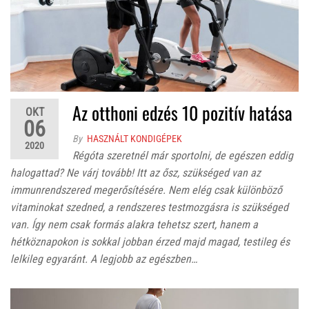
Az otthoni edzés 10 pozitív hatása
OKT
06
By
HASZNÁLT KONDIGÉPEK
2020
Régóta szeretnél már sportolni, de egészen eddig
halogattad? Ne várj tovább! Itt az ősz, szükséged van az
immunrendszered megerősítésére. Nem elég csak különböző
vitaminokat szedned, a rendszeres testmozgásra is szükséged
van. Így nem csak formás alakra tehetsz szert, hanem a
hétköznapokon is sokkal jobban érzed majd magad, testileg és
lelkileg egyaránt. A legjobb az egészben…