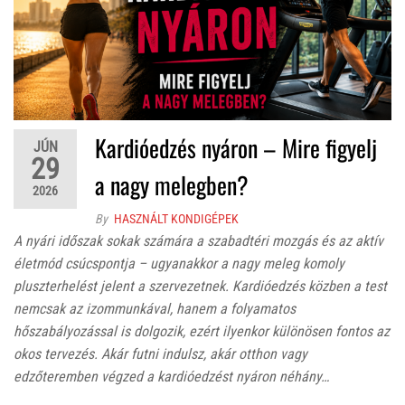
Kardióedzés nyáron – Mire figyelj
JÚN
29
a nagy melegben?
2026
By
HASZNÁLT KONDIGÉPEK
A nyári időszak sokak számára a szabadtéri mozgás és az aktív
életmód csúcspontja – ugyanakkor a nagy meleg komoly
pluszterhelést jelent a szervezetnek. Kardióedzés közben a test
nemcsak az izommunkával, hanem a folyamatos
hőszabályozással is dolgozik, ezért ilyenkor különösen fontos az
okos tervezés. Akár futni indulsz, akár otthon vagy
edzőteremben végzed a kardióedzést nyáron néhány…