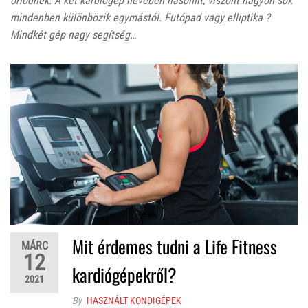
őrlődnek. A két kardiógép nevében hasonlít, viszont nagyon sok
mindenben különbözik egymástól. Futópad vagy elliptika ?
Mindkét gép nagy segítség…
Mit érdemes tudni a Life Fitness
MÁRC
12
kardiógépekről?
2021
By
HASZNÁLT KONDIGÉPEK