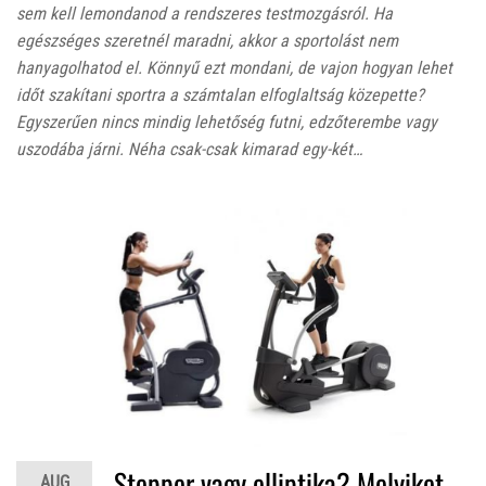
sem kell lemondanod a rendszeres testmozgásról. Ha
egészséges szeretnél maradni, akkor a sportolást nem
hanyagolhatod el. Könnyű ezt mondani, de vajon hogyan lehet
időt szakítani sportra a számtalan elfoglaltság közepette?
Egyszerűen nincs mindig lehetőség futni, edzőterembe vagy
uszodába járni. Néha csak-csak kimarad egy-két…
Stepper vagy elliptika? Melyiket
AUG