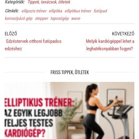
Kategóriák:
Tippek, tanácsok, ötletek
Címkék:
ellipszis tréner
elliptika
elliptikus tréner
futópad
korcsolyázó gép
stepper
taposógép
wave
Bejegyzés
Previous
Ne
ELŐZŐ
KÖVETKEZŐ
navigáció
Post
Po
Edzéstervek otthoni futópados
Melyik kardiógéppel lehet a
edzéshez
leghatékonyabban fogyni?
FRISS TIPPEK, ÖTLETEK