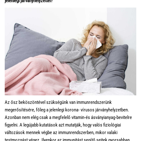
jelenlegi járványhelyzettel?
Az ősz beköszöntével szükségünk van immunrendszerünk
megerősítésére, főleg a jelenlegi korona- vírusos járványhelyzetben.
Azonban nem elég csak a megfelelő vitamin-és ásványianyag-bevitelre
figyelni. A legújabb kutatások azt mutatják, hogy valós fiziológiai
változások mennek végbe az immunrendszerben, mikor valaki
testmozgást végez. Ilyenkor az immunitást segítő sejtek gyorsabban