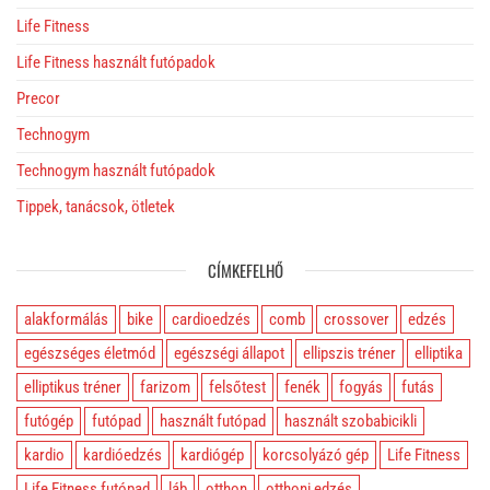
Life Fitness
Life Fitness használt futópadok
Precor
Technogym
Technogym használt futópadok
Tippek, tanácsok, ötletek
CÍMKEFELHŐ
alakformálás
bike
cardioedzés
comb
crossover
edzés
egészséges életmód
egészségi állapot
ellipszis tréner
elliptika
elliptikus tréner
farizom
felsőtest
fenék
fogyás
futás
futógép
futópad
használt futópad
használt szobabicikli
kardio
kardióedzés
kardiógép
korcsolyázó gép
Life Fitness
Life Fitness futópad
láb
otthon
otthoni edzés