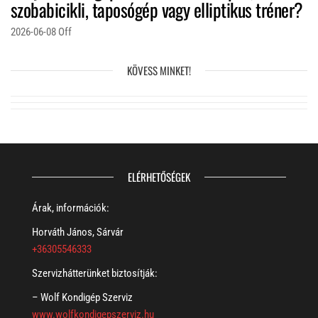
szobabicikli, taposógép vagy elliptikus tréner?
2026-06-08
Off
KÖVESS MINKET!
ELÉRHETŐSÉGEK
Árak, információk:
Horváth János, Sárvár
+36305546333
Szervizhátterünket biztosítják:
– Wolf Kondigép Szerviz
www.wolfkondigepszerviz.hu