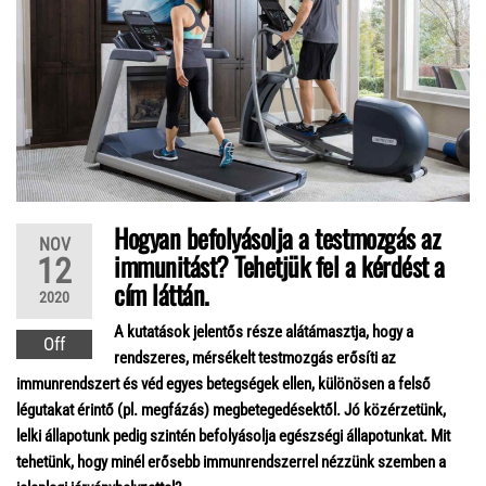
Hogyan befolyásolja a testmozgás az
NOV
immunitást? Tehetjük fel a kérdést a
12
cím láttán.
2020
A kutatások jelentős része alátámasztja, hogy a
Off
rendszeres, mérsékelt testmozgás erősíti az
immunrendszert és véd egyes betegségek ellen, különösen a felső
légutakat érintő (pl. megfázás) megbetegedésektől. Jó közérzetünk,
lelki állapotunk pedig szintén befolyásolja egészségi állapotunkat. Mit
tehetünk, hogy minél erősebb immunrendszerrel nézzünk szemben a