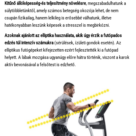
Kitűnő állóképesség-és teljesítmény növelésre
, megszabadulhatunk a
súlytöbbletünktől, amely számos betegség okozója lehet, de nem
csupán fizikailag, hanem lelkileg is erősebbé válhatunk, illetve
hatékonyabban leszünk képesek a stresszel is megbirkózni.
Azoknak ajánlott az elliptika használata, akik úgy érzik a futópados
edzés túl intenzív számukra
(sérülések, ízületi gondok esetén). Az
elliptikus futógépeket kifejezetten ezért fejlesztették ki a futópad
helyett. A lábak mozgása ugyanúgy előre hátra történik, viszont a karok
aktív bevonásával a felsőtest is edzhető.