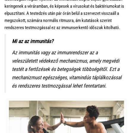
keringenek a véráramban, és képesek a vírusokat és baktériumokat is
elpusztítani. A testedzés után pár órán belül a szervezet visszaáll a
megszokott, számára normális ritmusra, ám kutatások szerint
rendszeres testmozgással ez az immunserkentő időszak kitolható.
Mi az az immunitás?
Az immunitás vagy az immunrendszer az a
veleszületett védekező mechanizmus, amely megvédi
testét a fertőzések és betegségek többségétől. Ezt a
mechanizmust egészséges, vitamindús táplálkozással
és rendszeres testmozgással lehet fenntartani.