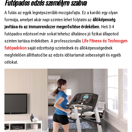
Futópados edzés személyre szabva
A futás az egyik legnépszerűbb mozgásfajta. Ez a kardió egy olyan
formája, amelyet akár napi szinten lehet folytatni az
állóképesség
javítása és az immunrendszer megerősítése érdekében
. Heti 3-4
futópados edzéssel már sokat tehetsz általános jó fizikai állapotod
szinten tartása érdekében. A professzionális
Life Fitness és Technogym
futópadokon
saját edzettségi szintednek és állóképességednek
megfelelően állíthatod be az edzés időtartamát sebességét és egyéb
célokat.