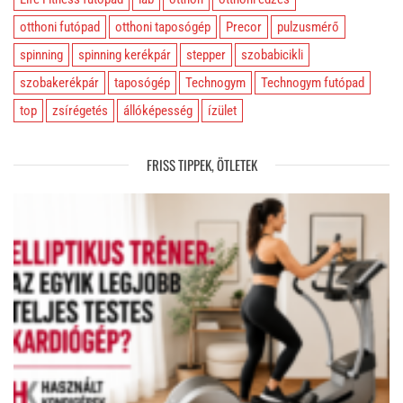
otthoni futópad
otthoni taposógép
Precor
pulzusmérő
spinning
spinning kerékpár
stepper
szobabicikli
szobakerékpár
taposógép
Technogym
Technogym futópad
top
zsírégetés
állóképesség
ízület
FRISS TIPPEK, ÖTLETEK