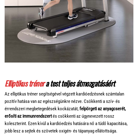
Elliptikus tréner
a test teljes átmozgatásáért
Az elliptikus tréner segítségével végzett kardióedzésnek számtalan
pozitív hatása van az egészségünkre nézve. Csökkenti a szív- és
érrendszeri megbetegedések kockázatát,
felpörgeti az anyagcserét,
erősíti az immunrendszert
és csökkenti az úgynevezett rossz
koleszterint. Ezen kívül a kardióedzés hatására nő a tüdő kapacitása,
jobb lesz a sejtek és szövetek oxigén- és tápanyag ellátottsága.