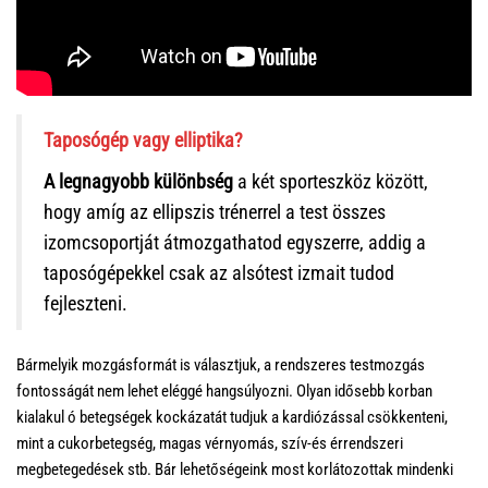
Taposógép vagy elliptika?
A legnagyobb különbség
a két sporteszköz között,
hogy amíg az ellipszis trénerrel a test összes
izomcsoportját átmozgathatod egyszerre, addig a
taposógépekkel csak az alsótest izmait tudod
fejleszteni.
Bármelyik mozgásformát is választjuk, a rendszeres testmozgás
fontosságát nem lehet eléggé hangsúlyozni. Olyan idősebb korban
kialakul ó betegségek kockázatát tudjuk a kardiózással csökkenteni,
mint a cukorbetegség, magas vérnyomás, szív-és érrendszeri
megbetegedések stb. Bár lehetőségeink most korlátozottak mindenki