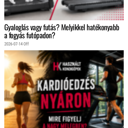
Gyaloglás vagy futás? Melyikkel hatékonyabb
a fogyás futópadon?
2026-07-14
Off