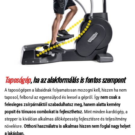
Taposógép
, ha az alakformálás is fontos szempont
A taposógépen a lábaidnak folyamatosan mozogni kell, hiszen ha nem
taposol, felborul az egyensúlyod és leesel a gépről. Így
nem csak a
felesleges zsírpárnáktól szabadulhatsz meg, hanem alatta kemény
popsit és tónusos combokat is fejleszthetsz.
Mint minden kardiógép, a
stepper is kiválóan alkalmas állóképesség fejlesztésre és teljesítmény
növelésre.
Otthoni használatra is alkalmas hiszen nem foglal nagy helyet
a lakásban.