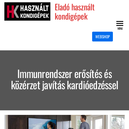
Skip
Eladó használt
to
kondigépek
the
content
MENU
WEBSHOP
Immunrendszer erősítés és
közérzet javítás kardióedzéssel