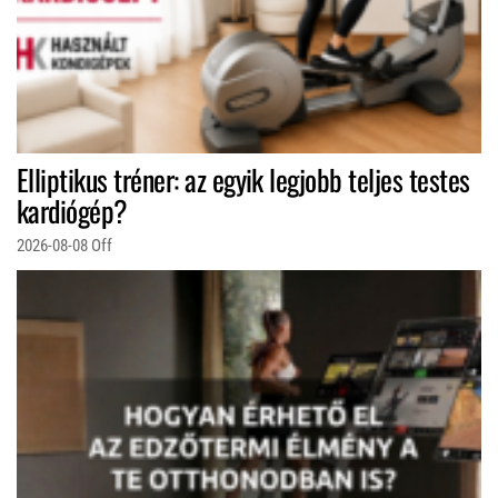
Elliptikus tréner: az egyik legjobb teljes testes
kardiógép?
2026-08-08
Off