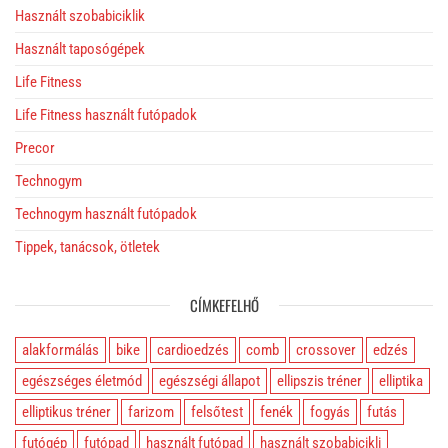
Használt szobabiciklik
Használt taposógépek
Life Fitness
Life Fitness használt futópadok
Precor
Technogym
Technogym használt futópadok
Tippek, tanácsok, ötletek
CÍMKEFELHŐ
alakformálás
bike
cardioedzés
comb
crossover
edzés
egészséges életmód
egészségi állapot
ellipszis tréner
elliptika
elliptikus tréner
farizom
felsőtest
fenék
fogyás
futás
futógép
futópad
használt futópad
használt szobabicikli