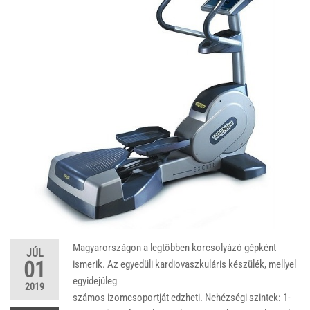
Magyarországon a legtöbben korcsolyázó gépként
JÚL
01
ismerik. Az egyedüli kardiovaszkuláris készülék, mellyel
egyidejűleg
2019
számos izomcsoportját edzheti. Nehézségi szintek: 1-