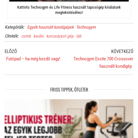
Kattints Technogym és Life Fitness használt taposógép kínálatunk
megtekintéséhez!
Kategóriák:
Egyéb használt kondigépek
Technogym
Címkék:
comb
kardio
korcsolyázó gép
láb
Bejegyzés
Previous
Ne
ELŐZŐ
KÖVETKEZŐ
navigáció
Post
Po
Futópad – ha még kezdő vagy!
Technogym Excite 700 Crossover
használt kondigép
FRISS TIPPEK, ÖTLETEK