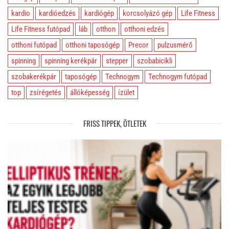
kardio
kardióedzés
kardiógép
korcsolyázó gép
Life Fitness
Life Fitness futópad
láb
otthon
otthoni edzés
otthoni futópad
otthoni taposógép
Precor
pulzusmérő
spinning
spinning kerékpár
stepper
szobabicikli
szobakerékpár
taposógép
Technogym
Technogym futópad
top
zsírégetés
állóképesség
ízület
FRISS TIPPEK, ÖTLETEK