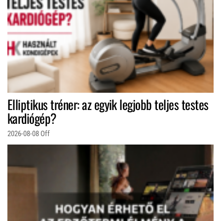
Elliptikus tréner: az egyik legjobb teljes testes
kardiógép?
2026-08-08
Off