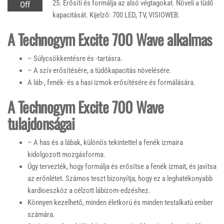
25. Erősíti és formálja az alsó végtagokat. Növeli a tüdő
Off
kapacitását. Kijelző: 700 LED, TV, VISIOWEB.
A Technogym Excite 700 Wave alkalmas
– Súlycsökkentésre és -tartásra.
– A szív erősítésére, a tüdőkapacitás növelésére.
A láb-, fenék- és a hasi izmok erősítésére és formálására.
A Technogym Excite 700 Wave
tulajdonságai
– A has és a lábak, különös tekintettel a fenék izmaira
kidolgozott mozgásforma.
Úgy tervezték, hogy formálja és erősítse a fenék izmait, és javítsa
az erőnlétet. Számos teszt bizonyítja, hogy ez a leghatékonyabb
kardioeszköz a célzott lábizom-edzéshez.
Könnyen kezelhető, minden életkorú és minden testalkatú ember
számára.