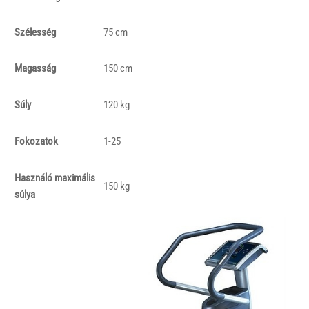
Szélesség
75 cm
Magasság
150 cm
Súly
120 kg
Fokozatok
1-25
Használó maximális
150 kg
súlya