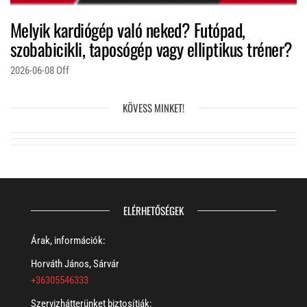
Melyik kardiógép való neked? Futópad,
szobabicikli, taposógép vagy elliptikus tréner?
2026-06-08
Off
KÖVESS MINKET!
ELÉRHETŐSÉGEK
Árak, információk:
Horváth János, Sárvár
+36305546333
Szervizhátterünket biztosítják: