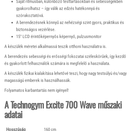
Saját ritmusban, különböző testtartásokban és sebességekben
gyakorolhatsz – így válik az edzés hatékonnyá és
szórakoztatóvá.
A berendezésnek könnyű az nehézségi szint gyors, praktikus és
biztonságos vezérlése.
15″ LCD érintőképernyős képernyő, pulzusmonitor
A készülék méretei alkalmassá teszik otthoni használatra is.
A berendezés sebességi és erősségi fokozatai széleskörűek, így kezdő
és gyakorlott felhasználók számára is megfelelő a használata.
A készülék fizikai kialakítása lehetővé teszi, hogy nagy testsúlyú és/vagy
magasságú emberek is használhassák.
Folyamatos karbantartás nem igényel!
A Technogym Excite 700 Wave műszaki
adatai
Hosszúság
160 cm