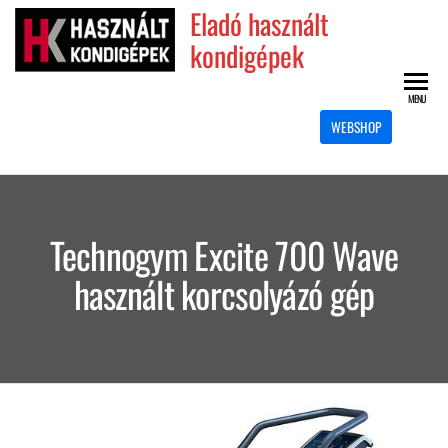
Skip
Eladó használt
to
kondigépek
the
content
MENU
WEBSHOP
Technogym Excite 700 Wave
használt korcsolyázó gép