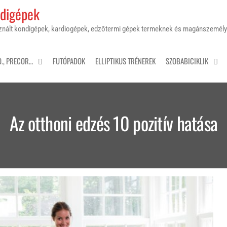
ndigépek
sznált kondigépek, kardiogépek, edzőtermi gépek termeknek és magánszemél
O., PRECOR…
FUTÓPADOK
ELLIPTIKUS TRÉNEREK
SZOBABICIKLIK
Az otthoni edzés 10 pozitív hatása