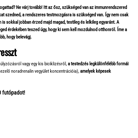
logattad? Ne várj tovább! Itt az ősz, szükséged van az immunrendszered
at szedned, a rendszeres testmozgásra is szükséged van. Így nem csak
s sokkal jobban érzed majd magad, testileg és lelkileg egyaránt. A
ged érdekében teszed úgy, hogy ki sem kell mozdulnod otthonról. Íme a
ább, hogy belevágj.
resszt
lyzózásról vagy egy kis biciklizésről,
a testedzés legkülönfélébb formái
zelő noradrenalin vegyület koncentrációia),
amelyek képesek
 futópadot!