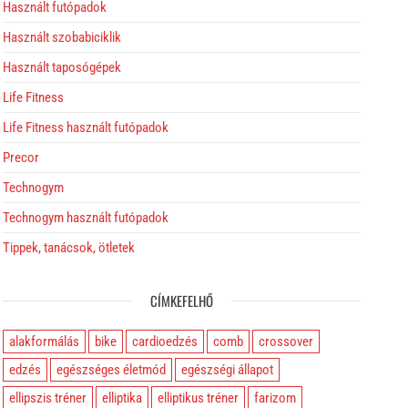
Használt futópadok
Használt szobabiciklik
Használt taposógépek
Life Fitness
Life Fitness használt futópadok
Precor
Technogym
Technogym használt futópadok
Tippek, tanácsok, ötletek
CÍMKEFELHŐ
alakformálás
bike
cardioedzés
comb
crossover
edzés
egészséges életmód
egészségi állapot
ellipszis tréner
elliptika
elliptikus tréner
farizom