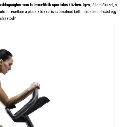
boldogsághormon is termelődik sportolás közben.
Igen, jól emlékszel, a
tóbbi esetben a plusz kilókkal is számolnod kell, miközben például egy
választod?