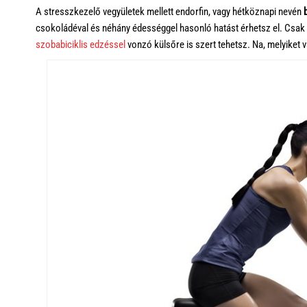
A stresszkezelő vegyületek mellett endorfin, vagy hétköznapi nevén
csokoládéval és néhány édességgel hasonló hatást érhetsz el. Csak u
szobabiciklis edzéssel
vonzó külsőre is szert tehetsz. Na, melyiket 