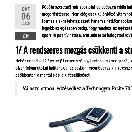
Régóta szeretnél már sportolni, de egészen eddig ha
OKT
06
megerősítésére. Nem elég csak különböző vitaminok
formás alakra tehetsz szert, hanem a hétköznapokon i
2020
legjobb az egészben pedig, hogy mindezt az egészsé
sport 10 pozitív hatása, ami után te se halogatod tov
Off
1/ A rendszeres mozgás csökkenti a st
Nehéz napod volt? Sportolj! Legyen szó egy futópados kocogásról, sú
olyan folyamatokat indítanak el az agyban
(megnövekszik a stresszke
csökkenteni a mentális és lelki feszültséget.
Válaszd otthoni edzésedhez a Technogym Excite 700