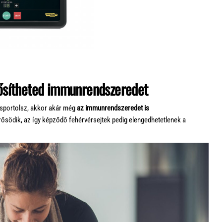
rősítheted immunrendszeredet
 sportolsz, akkor akár még
az immunrendszeredet is
ősödik, az így képződő fehérvérsejtek pedig elengedhetetlenek a