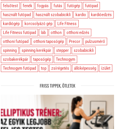
felsőtest
fenék
fogyás
futás
futógép
futópad
használt futópad
használt szobabicikli
kardio
kardióedzés
kardiógép
korcsolyázó gép
Life Fitness
Life Fitness futópad
láb
otthon
otthoni edzés
otthoni futópad
otthoni taposógép
Precor
pulzusmérő
spinning
spinning kerékpár
stepper
szobabicikli
szobakerékpár
taposógép
Technogym
Technogym futópad
top
zsírégetés
állóképesség
ízület
FRISS TIPPEK, ÖTLETEK