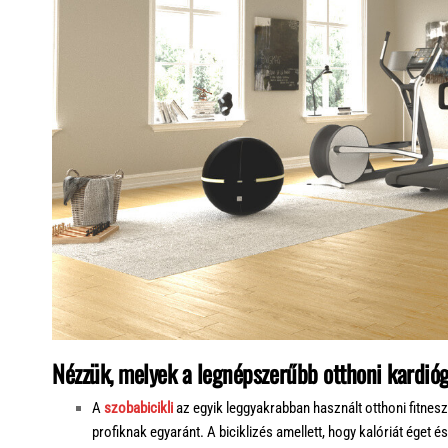
Nézzük, melyek a legnépszerűbb otthoni kardió
A
szobabicikli
az egyik leggyakrabban használt otthoni fitnes
profiknak egyaránt. A biciklizés amellett, hogy kalóriát éget 