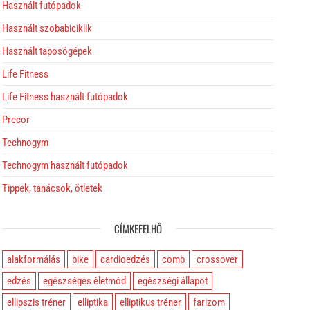
Használt futópadok
Használt szobabiciklik
Használt taposógépek
Life Fitness
Life Fitness használt futópadok
Precor
Technogym
Technogym használt futópadok
Tippek, tanácsok, ötletek
CÍMKEFELHŐ
alakformálás
bike
cardioedzés
comb
crossover
edzés
egészséges életmód
egészségi állapot
ellipszis tréner
elliptika
elliptikus tréner
farizom