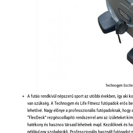
Technogym Excite
A futás rendkívül népszerű sport az utóbbi években, így aki
van szükség. A Technogym és Life Fitnesz futópadok erős beé
lehetővé. Nagy előnye a professzionális futópadoknak, hogy a
“FlexDeck” rezgéscsillapító rendszerrel ami az ízületeket kí
hatékony és hasznos társaid lehetnek majd. Kezdőknek és hala
például egy szobabicikli. Professzionális használt futópadot 