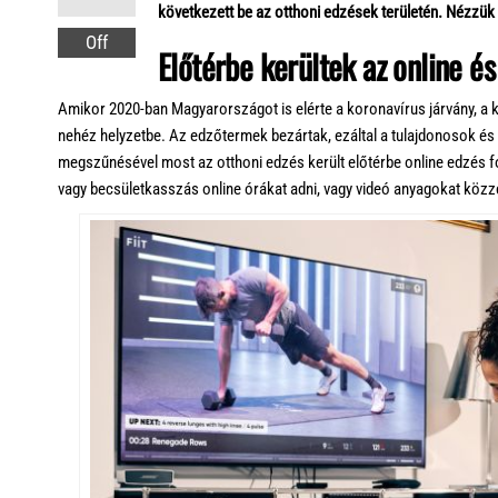
következett be az otthoni edzések területén. Nézzük
Off
Előtérbe kerültek az online é
Amikor 2020-ban Magyarországot is elérte a koronavírus járvány, a
nehéz helyzetbe. Az edzőtermek bezártak, ezáltal a tulajdonosok és
megszűnésével most az otthoni edzés került előtérbe online edzés f
vagy becsületkasszás online órákat adni, vagy videó anyagokat közzét