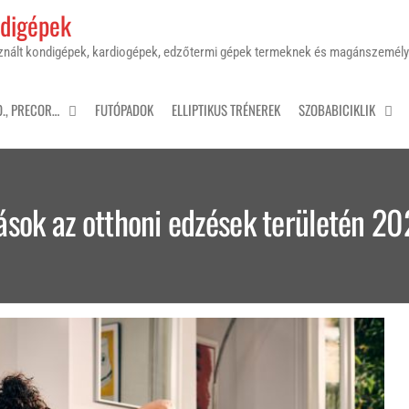
ndigépek
sznált kondigépek, kardiogépek, edzőtermi gépek termeknek és magánszemél
O., PRECOR…
FUTÓPADOK
ELLIPTIKUS TRÉNEREK
SZOBABICIKLIK
ások az otthoni edzések területén 2