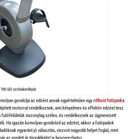
 700 ülő szobakerékpár
 komolyan gondolja az edzést annak egyértelműen egy
otthoni futópad
ra
pített motorral rendelkeznek, ami kényelmes és effektív edzést tesz
 futófelületük viszonylag széles, és rendelkeznek az úgynevezett
méli. Ha igazán komolyan gondolod az edzést, akkor a futópadok
dóknak egyaránt jó választás, viszont nagyobb helyet foglal, mint
már az eredeti ár töredékéért is beszerezhetsz.