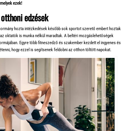
 melyek ezek!
s otthoni edzések
 kormány hozta intézkedések később sok sportot szerető embert hoztak
 az oktatók is munka nélkül maradtak. A beltéri mozgáslehetőségek
ormájában. Egyre több fitneszedző és szakember kezdett el ingyenes és
enni, hogy ezzel is segítsenek feldobni az otthon töltött napokat.