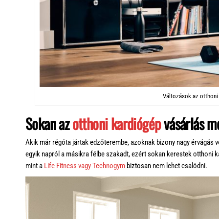
Változások az otthoni
Sokan az
otthoni kardiógép
vásárlás me
Akik már régóta jártak edzőterembe, azoknak bizony nagy érvágás v
egyik napról a másikra félbe szakadt, ezért sokan kerestek otthoni
mint a
Life Fitness vagy Technogym
biztosan nem lehet csalódni.