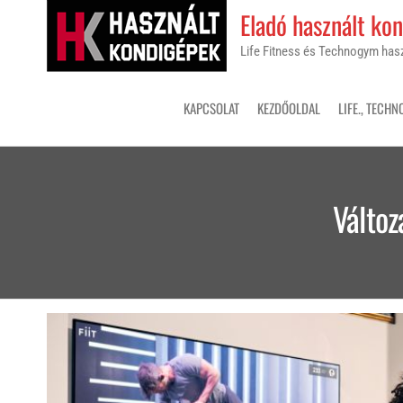
Skip
Eladó használt ko
to
Life Fitness és Technogym ha
the
content
KAPCSOLAT
KEZDŐOLDAL
LIFE., TECHN
Változ