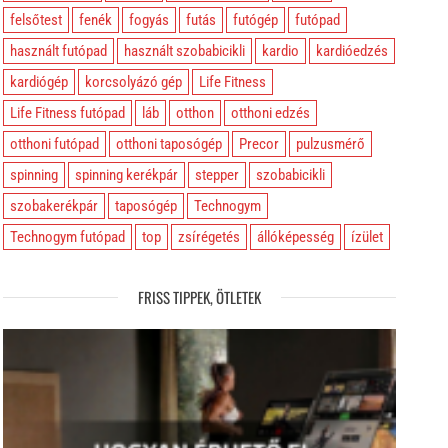
felsőtest
fenék
fogyás
futás
futógép
futópad
használt futópad
használt szobabicikli
kardio
kardióedzés
kardiógép
korcsolyázó gép
Life Fitness
Life Fitness futópad
láb
otthon
otthoni edzés
otthoni futópad
otthoni taposógép
Precor
pulzusmérő
spinning
spinning kerékpár
stepper
szobabicikli
szobakerékpár
taposógép
Technogym
Technogym futópad
top
zsírégetés
állóképesség
ízület
FRISS TIPPEK, ÖTLETEK