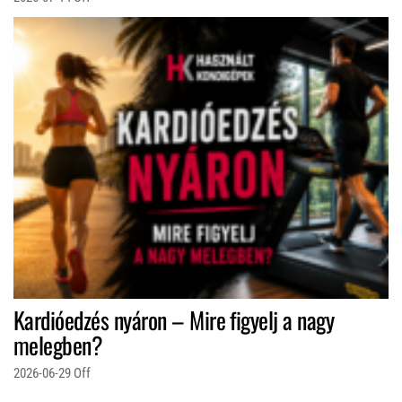
Kardióedzés nyáron – Mire figyelj a nagy
melegben?
2026-06-29
Off