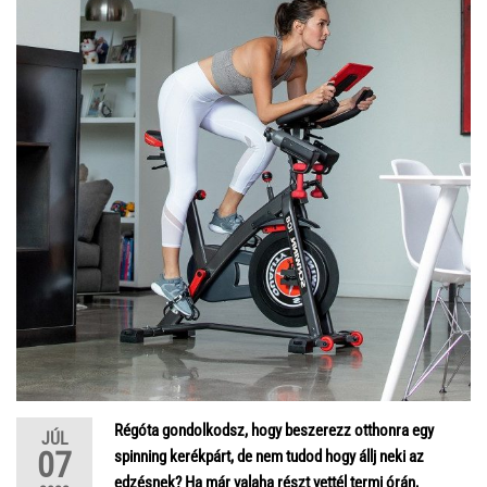
Régóta gondolkodsz, hogy beszerezz otthonra egy
JÚL
07
spinning kerékpárt, de nem tudod hogy állj neki az
edzésnek? Ha már valaha részt vettél termi órán,