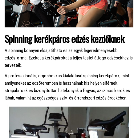
Spinning kerékpáros edzés kezdőknek
A spinning könnyen elsajátítható és az egyik legeredményesebb
edzésforma. Ezeket a kerékpárokat a teljes testet átfogó edzésekhez is
tervezték.
A professzionális, ergonómikus kialakítású spinning kerékpárok, mint
amilyeneket az edzőteremben is használnak kis helyen elférnek,
strapabíróak és bizonyítottan hatékonyak a fogyás, az izmos karok és
lábak, valamint az egészséges szív- és érrendszeri edzés érdekében.