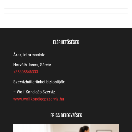
ELÉRHETŐSÉGEK
Árak, információk:
Horváth János, Sárvár
+36305546333
Szervizhátterünket biztosítják:
– Wolf Kondigép Szerviz
www.wolfkondigepszerviz.hu
FRISS BEJEGYZÉSEK