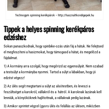
Technogym spinning kerékpárok – http://hasznaltkondigepek.hu
Tippek a helyes spinning kerékpáros
edzéshez
Sokan panaszkodnak, hogy spinbike-ozás után fáj a hátuk. Ne felejtsed
el megfeszíteni a hasizmokat, hogy támogasd a hátat, és megelőzd a
fájdalmat.
1) A kormány arra szolgál, hogy megőrizd az egyensúlyát. Nem szabad
a testsúlyt a kormányba nyomni. Tartsd a súlyt a lábakban, hogy jó
edzést végezz!
2) Az ülés segít megtartani a súlyt az alsótestben, és leveszi a
feszültséget a karokról, vállakról és a hátról. A karoknak lazának kell
lenniük, a könyököknek hajlítottnak, a vállaknak pedig lazának.
3) Amikor sprintet végzel (gyors ülés és felállás az ülésen, miközben