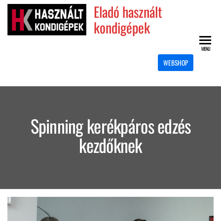
Skip
Eladó használt
to
kondigépek
the
content
MENU
WEBSHOP
Spinning kerékpáros edzés
kezdőknek