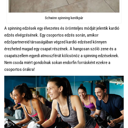
Schwinn spinning kerékpár
A spinning edzések egy élvezetes és örömteljes módját jelentik kardió
edzés elvégzésének. Egy csoportos edzés során, amikor
edzőpartnereid társaságában végzed kardió edzésed könnyen
érezheted magad egy csapat részének. A hangosan szóló zene és a
csapatszellem egyedi atmoszférát kölcsönöz a spinning edzéseknek.
Nem csoda miért gondolnak sokan endorfin forrásként ezekre a
csoportos órákra!