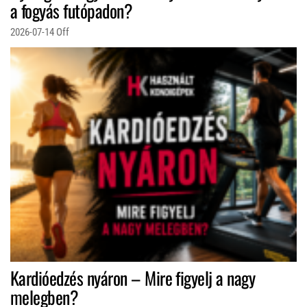
a fogyás futópadon?
2026-07-14
Off
Kardióedzés nyáron – Mire figyelj a nagy
melegben?