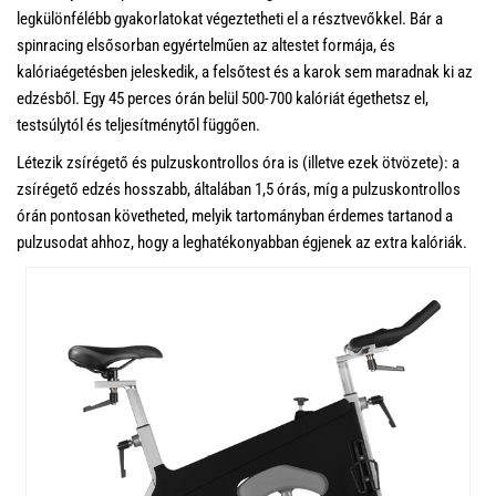
legkülönfélébb gyakorlatokat végeztetheti el a résztvevőkkel. Bár a
spinracing elsősorban egyértelműen az altestet formája, és
kalóriaégetésben jeleskedik, a felsőtest és a karok sem maradnak ki az
edzésből. Egy 45 perces órán belül 500-700 kalóriát égethetsz el,
testsúlytól és teljesítménytől függően.
Létezik zsírégető és pulzuskontrollos óra is (illetve ezek ötvözete): a
zsírégető edzés hosszabb, általában 1,5 órás, míg a pulzuskontrollos
órán pontosan követheted, melyik tartományban érdemes tartanod a
pulzusodat ahhoz, hogy a leghatékonyabban égjenek az extra kalóriák.