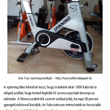
Star Trac spinning kerékpár – http://hasznaltkondigepek.hu
A spinning bike lehetővé teszi, hogy óránként akár 1000 kalóriát is
elégetj azáltal, hogy tested legtöbb fő izomcsoportját bevonja az
edzésbe. A fitneszszakértők szerint sokkal jobb, ha napi 30 perces
gyengéd edzéssel kezdjük, és fokozatosan intenzívebb és hosszabb