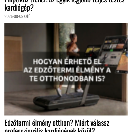
kardiógép?
2026-08-08
Off
Edzőtermi élmény otthon? Miért válassz
professzionális kardiógépek közül?