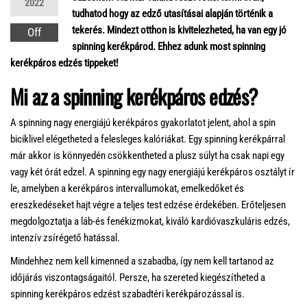
2022
tudhatod hogy az edző utasításai alapján történik a
tekerés. Mindezt otthon is kivitelezheted, ha van egy jó
Off
spinning kerékpárod. Ehhez adunk most spinning
kerékpáros edzés tippeket!
Mi az a spinning kerékpáros edzés?
A spinning nagy energiájú kerékpáros gyakorlatot jelent, ahol a spin
biciklivel elégetheted a felesleges kalóriákat. Egy spinning kerékpárral
már akkor is könnyedén csökkentheted a plusz súlyt ha csak napi egy
vagy két órát edzel. A spinning egy nagy energiájú kerékpáros osztályt ír
le, amelyben a kerékpáros intervallumokat, emelkedőket és
ereszkedéseket hajt végre a teljes test edzése érdekében. Erőteljesen
megdolgoztatja a láb-és fenékizmokat, kiváló kardióvaszkuláris edzés,
intenzív zsírégető hatással.
Mindehhez nem kell kimenned a szabadba, így nem kell tartanod az
időjárás viszontagságaitól. Persze, ha szereted kiegészítheted a
spinning kerékpáros edzést szabadtéri kerékpározással is.