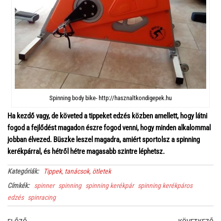
Spinning body bike- http://hasznaltkondigepek.hu
Ha kezdő vagy, de követed a tippeket edzés közben amellett, hogy látni
fogod a fejlődést magadon észre fogod venni, hogy minden alkalommal
jobban élvezed. Büszke leszel magadra, amiért sportolsz a spinning
kerékpárral, és hétről hétre magasabb szintre léphetsz.
Kategóriák:
Tippek, tanácsok, ötletek
Címkék:
spinner
spinning
spinning kerékpár
spinning kerékpáros
edzés
spinracing