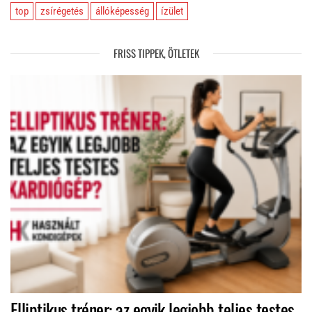
top
zsírégetés
állóképesség
ízület
FRISS TIPPEK, ÖTLETEK
Elliptikus tréner: az egyik legjobb teljes testes