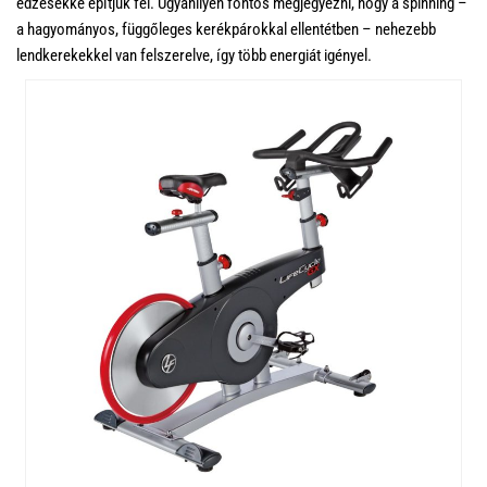
edzésekké építjük fel. Ugyanilyen fontos megjegyezni, hogy a spinning –
a hagyományos, függőleges kerékpárokkal ellentétben – nehezebb
lendkerekekkel van felszerelve, így több energiát igényel.