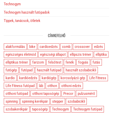
Technogym
Technogym használt futópadok
Tippek, tanácsok, ötletek
CÍMKEFELHŐ
alakformálás
bike
cardioedzés
comb
crossover
edzés
egészséges életmód
egészségi állapot
ellipszis tréner
elliptika
elliptikus tréner
farizom
felsőtest
fenék
fogyás
futás
futógép
futópad
használt futópad
használt szobabicikli
kardio
kardióedzés
kardiógép
korcsolyázó gép
Life Fitness
Life Fitness futópad
láb
otthon
otthoni edzés
otthoni futópad
otthoni taposógép
Precor
pulzusmérő
spinning
spinning kerékpár
stepper
szobabicikli
szobakerékpár
taposógép
Technogym
Technogym futópad