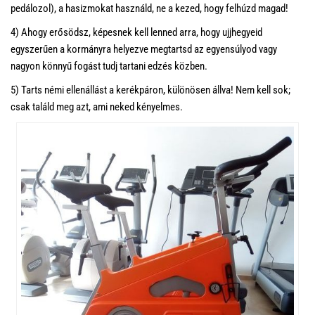
pedálozol), a hasizmokat használd, ne a kezed, hogy felhúzd magad!
4) Ahogy erősödsz, képesnek kell lenned arra, hogy ujjhegyeid
egyszerűen a kormányra helyezve megtartsd az egyensúlyod vagy
nagyon könnyű fogást tudj tartani edzés közben.
5) Tarts némi ellenállást a kerékpáron, különösen állva! Nem kell sok;
csak találd meg azt, ami neked kényelmes.