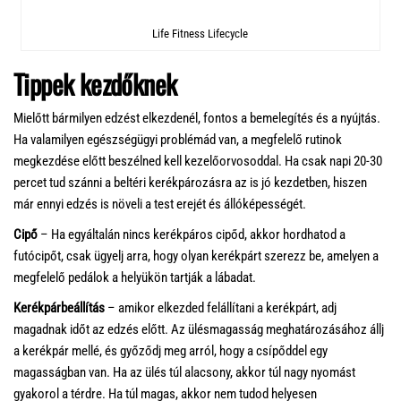
Life Fitness Lifecycle
Tippek kezdőknek
Mielőtt bármilyen edzést elkezdenél, fontos a bemelegítés és a nyújtás.
Ha valamilyen egészségügyi problémád van, a megfelelő rutinok
megkezdése előtt beszélned kell kezelőorvosoddal. Ha csak napi 20-30
percet tud szánni a beltéri kerékpározásra az is jó kezdetben, hiszen
már ennyi edzés is növeli a test erejét és állóképességét.
Cipő
– Ha egyáltalán nincs kerékpáros cipőd, akkor hordhatod a
futócipőt, csak ügyelj arra, hogy olyan kerékpárt szerezz be, amelyen a
megfelelő pedálok a helyükön tartják a lábadat.
Kerékpárbeállítás
– amikor elkezded felállítani a kerékpárt, adj
magadnak időt az edzés előtt. Az ülésmagasság meghatározásához állj
a kerékpár mellé, és győződj meg arról, hogy a csípőddel egy
magasságban van. Ha az ülés túl alacsony, akkor túl nagy nyomást
gyakorol a térdre. Ha túl magas, akkor nem tudod helyesen