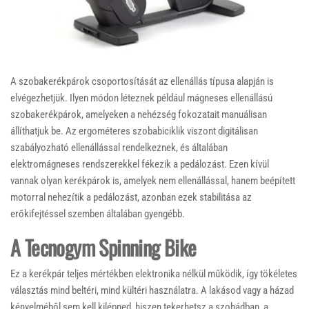
A szobakerékpárok csoportosítását az ellenállás típusa alapján is
elvégezhetjük. Ilyen módon léteznek például mágneses ellenállású
szobakerékpárok, amelyeken a nehézség fokozatait manuálisan
állíthatjuk be. Az ergométeres szobabiciklik viszont digitálisan
szabályozható ellenállással rendelkeznek, és általában
elektromágneses rendszerekkel fékezik a pedálozást. Ezen kívül
vannak olyan kerékpárok is, amelyek nem ellenállással, hanem beépített
motorral nehezítik a pedálozást, azonban ezek stabilitása az
erőkifejtéssel szemben általában gyengébb.
A Tecnogym Spinning Bike
Ez a kerékpár teljes mértékben elektronika nélkül működik, így tökéletes
választás mind beltéri, mind kültéri használatra. A lakásod vagy a házad
kényelméből sem kell kilépned, hiszen tekerhetsz a szobádban, a