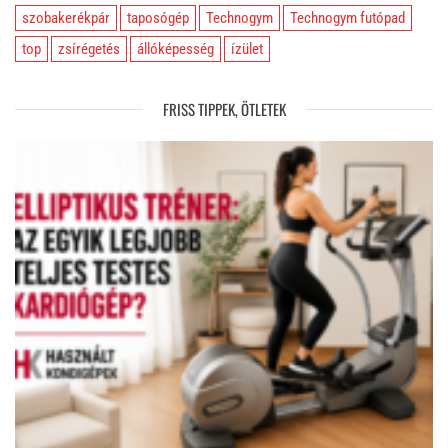
szobakerékpár
taposógép
Technogym
Technogym futópad
top
zsírégetés
állóképesség
ízület
FRISS TIPPEK, ÖTLETEK