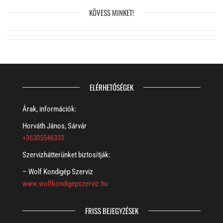
KÖVESS MINKET!
ELÉRHETŐSÉGEK
Árak, információk:
Horváth János, Sárvár
+36305546333
Szervizhátterünket biztosítják:
– Wolf Kondigép Szerviz
www.wolfkondigepszerviz.hu
FRISS BEJEGYZÉSEK