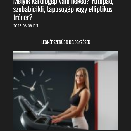
Melyik kardiógép való neked? Futópad,
szobabicikli, taposógép vagy elliptikus
tréner?
2026-06-08
Off
LEGNÉPSZERŰBB BEJEGYZÉSEK