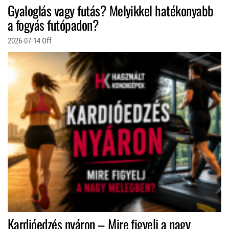
Gyaloglás vagy futás? Melyikkel hatékonyabb
a fogyás futópadon?
2026-07-14
Off
Kardióedzés nyáron – Mire figyelj a nagy