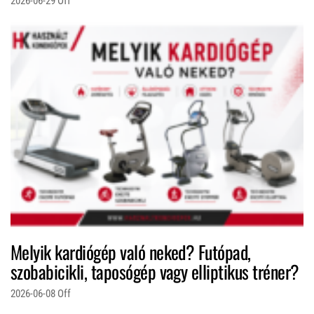
2026-06-29
Off
Melyik kardiógép való neked? Futópad,
szobabicikli, taposógép vagy elliptikus tréner?
2026-06-08
Off