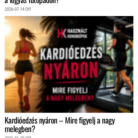
2026-07-14
Off
Kardióedzés nyáron – Mire figyelj a nagy
melegben?