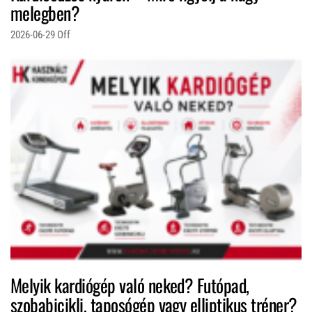
melegben?
2026-06-29
Off
Melyik kardiógép való neked? Futópad,
szobabicikli, taposógép vagy elliptikus tréner?