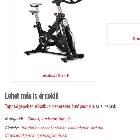
Spin
Tomahawk Serie E
Lehet más is érdekli!
Taposógépeket
,
elliptikus trénereket
,
futópadok
is talál nálunk.
Kategóriák:
Tippek, tanácsok, ötletek
Címkék:
háttámlás szobakerékpár
karkerékpár
otthoni
szobakerékpárok
spinning kerékpár