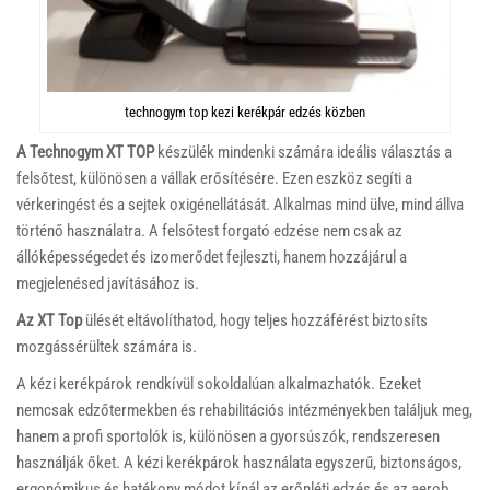
technogym top kezi kerékpár edzés közben
A Technogym XT TOP
készülék mindenki számára ideális választás a
felsőtest, különösen a vállak erősítésére. Ezen eszköz segíti a
vérkeringést és a sejtek oxigénellátását. Alkalmas mind ülve, mind állva
történő használatra. A felsőtest forgató edzése nem csak az
állóképességedet és izomerődet fejleszti, hanem hozzájárul a
megjelenésed javításához is.
Az XT Top
ülését eltávolíthatod, hogy teljes hozzáférést biztosíts
mozgássérültek számára is.
A kézi kerékpárok rendkívül sokoldalúan alkalmazhatók. Ezeket
nemcsak edzőtermekben és rehabilitációs intézményekben találjuk meg,
hanem a profi sportolók is, különösen a gyorsúszók, rendszeresen
használják őket. A kézi kerékpárok használata egyszerű, biztonságos,
ergonómikus és hatékony módot kínál az erőnléti edzés és az aerob