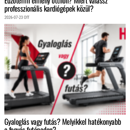
Edzőtermi élmény otthon? Miért válassz
professzionális kardiógépek közül?
2026-07-23
Off
Gyaloglás vagy futás? Melyikkel hatékonyabb
a fogyás futópadon?