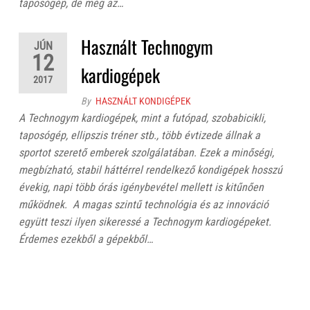
taposógép, de még az…
Használt Technogym
JÚN
12
kardiogépek
2017
By
HASZNÁLT KONDIGÉPEK
A Technogym kardiogépek, mint a futópad, szobabicikli,
taposógép, ellipszis tréner stb., több évtizede állnak a
sportot szerető emberek szolgálatában. Ezek a minőségi,
megbízható, stabil háttérrel rendelkező kondigépek hosszú
évekig, napi több órás igénybevétel mellett is kitűnően
működnek. A magas szintű technológia és az innováció
együtt teszi ilyen sikeressé a Technogym kardiogépeket.
Érdemes ezekből a gépekből…