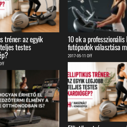
us tréner: az egyik
10 ok a professzionális
teljes testes
futópadok választása me
ép?
2017-05-11
Off
Off