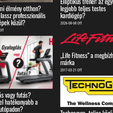
Elliptikus tréner: az egy
mi élmény otthon?
legjobb teljes testes
lassz professzionális
kardiógép?
épek közül?
2026-08-08
Off
Off
„Life Fitness” a megbíz
márka
2017-03-21
Off
ás vagy futás?
el hatékonyabb a
futópadon?
Technogym- teljes körű