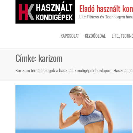
Skip
Eladó használt ko
to
Life Fitness és Technogym ha
the
content
KAPCSOLAT
KEZDŐOLDAL
LIFE., TECHN
Címke:
karizom
Karizom témájú blogok a használt kondigépek honlapon. Használt jó á