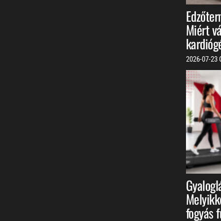
Edzőter
Miért vá
kardióg
2026-07-23
Gyalogl
Melyikk
fogyás 