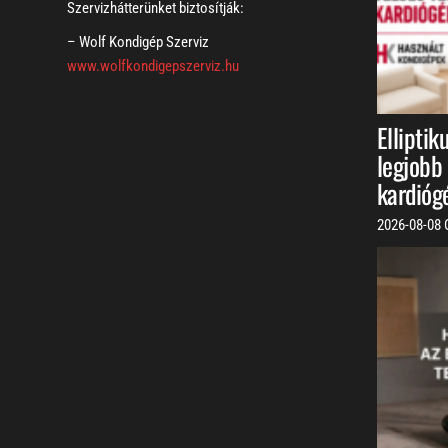
Szervizhátterünket biztosítják:
– Wolf Kondigép Szerviz
www.wolfkondigepszerviz.hu
Elliptik
legjobb 
kardióg
2026-08-08