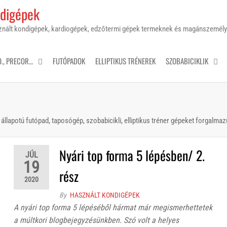
ndigépek
sznált kondigépek, kardiogépek, edzőtermi gépek termeknek és magánszemél
O., PRECOR…
FUTÓPADOK
ELLIPTIKUS TRÉNEREK
SZOBABICIKLIK
llapotú futópad, taposógép, szobabicikli, elliptikus tréner gépeket forgalmaz
Nyári top forma 5 lépésben/ 2.
JÚL
19
rész
2020
By
HASZNÁLT KONDIGÉPEK
A nyári top forma 5 lépéséből hármat már megismerhettetek
a múltkori blogbejegyzésünkben. Szó volt a helyes