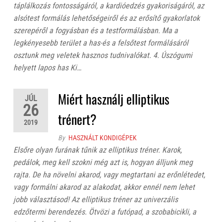
táplálkozás fontosságáról, a kardióedzés gyakoriságáról, az
alsótest formálás lehetőségeiről és az erősítő gyakorlatok
szerepéről a fogyásban és a testformálásban. Ma a
legkényesebb terület a has-és a felsőtest formálásáról
osztunk meg veletek hasznos tudnivalókat. 4. Úszógumi
helyett lapos has Ki…
Miért használj elliptikus
JÚL
26
trénert?
2019
By
HASZNÁLT KONDIGÉPEK
Elsőre olyan furának tűnik az elliptikus tréner. Karok,
pedálok, meg kell szokni még azt is, hogyan álljunk meg
rajta. De ha növelni akarod, vagy megtartani az erőnlétedet,
vagy formálni akarod az alakodat, akkor ennél nem lehet
jobb választásod! Az elliptikus tréner az univerzális
edzőtermi berendezés. Ötvözi a futópad, a szobabicikli, a