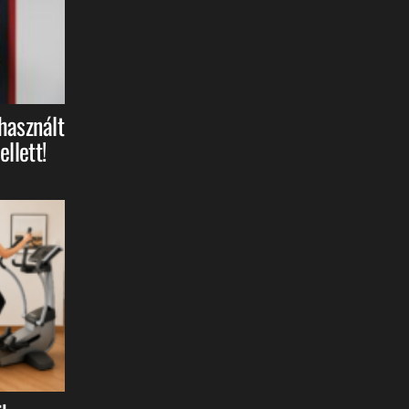
 használt
llett!