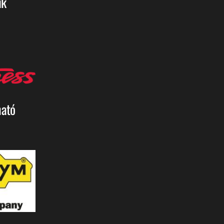
ik
ható